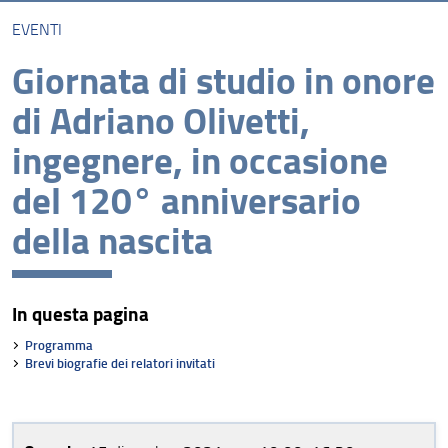
EVENTI
Eventi
Giornata di studio in onore
Unità di ricerca UniFI
di Adriano Olivetti,
Gruppi di lavoro
ingegnere, in occasione
Indagini sugli orientamenti degli studenti
del 120° anniversario
della nascita
In questa pagina
Programma
Brevi biografie dei relatori invitati