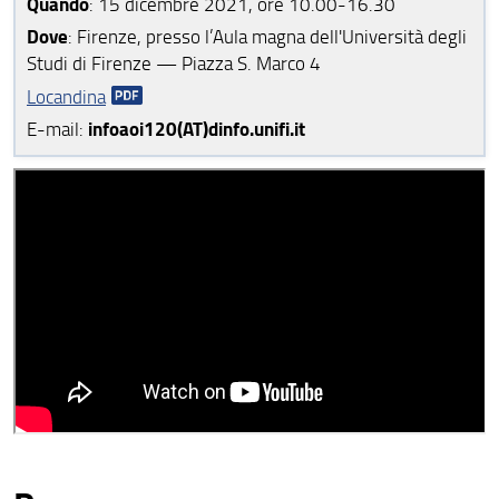
Quando
: 15 dicembre 2021, ore 10.00-16.30
Dove
: Firenze, presso l’Aula magna dell'Università degli
Studi di Firenze — Piazza S. Marco 4
Locandina
infoaoi120(AT)dinfo.unifi.it
E-mail: