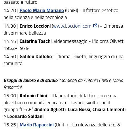
passato e futuro
Paolo Maria Mariano
14.20 |
(UniFI) - Il fattore estetico
nella scienza e nella tecnologia
Enrico Loccioni
14.30 |
(
www.Loccioni.com
) - L’impresa
di seminare bellezza
Caterina Toschi
14.45 |
, videomessaggio - L'idioma Olivetti
1952-1979
Galileo Dallolio
14.50 |
- Idioma Olivetti, linguaggio di una
comunità
Gruppi di lavoro e di studio
coordinati da Antonio Chini e Mario
Rapaccini:
Antonio Chini
15.00 |
- Il laboratorio didattico come una
olivettiana comunità educativa - Lavoro svolto con il
Andrea Aglietti
Luca Bossi
Chiara Clementi
gruppo “LEAF”
,
,
Leonardo Soldani
e
.
Mario Rapaccini
15.25 |
(UniFI) - La rilevanza delle
arts &